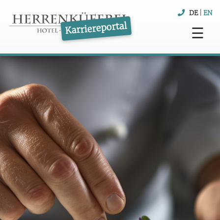
DE
|
EN
Karriereportal
☰